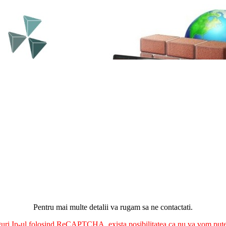
Pentru mai multe detalii va rugam sa ne contactati.
nguri Ip-ul folosind ReCAPTCHA, exista posibilitatea ca nu va vom putea 